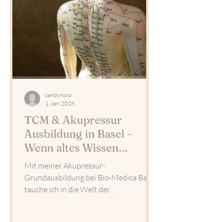
sondern 60 Minuten Fokus, Kraft,
Resilienz und Beweglichkeit.
candyroxo
1. Jan. 2026
TCM & Akupressur
Ausbildung in Basel –
Wenn altes Wissen
modern gelebt wird
Mit meiner Akupressur-
Grundausbildung bei Bio-Medica Basel
tauche ich in die Welt der
Traditionellen Chinesischen Medizin
ein. In einer inspirierenden