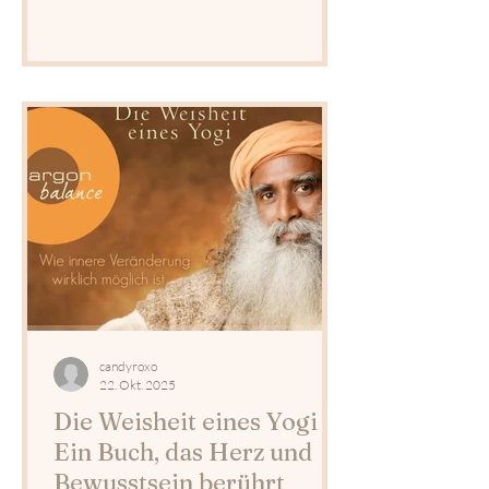
Lernumgebung, mit erfahrenen
Lehrpersonen und intensivem
Praxisbezug verbinde ich altes
Heilwissen mit moderner Anwendung.
Besonders fasziniert mich die
Gesichtsanalyse als Spiegel von Körper,
Geist und Charakter.
candyroxo
22. Okt. 2025
Die Weisheit eines Yogi –
Ein Buch, das Herz und
Bewusstsein berührt