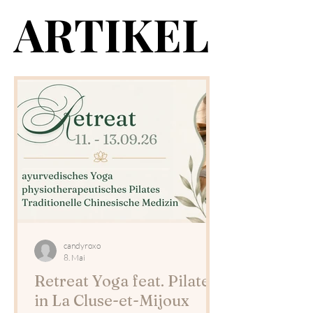
ARTIKEL
ARTIKEL
candyroxo
8. Mai
Retreat Yoga feat. Pilates
in La Cluse-et-Mijoux