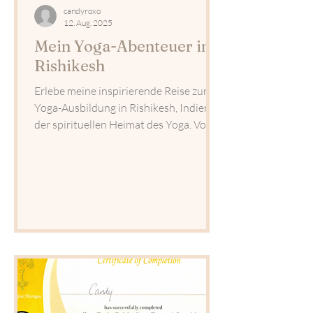
candyroxo
12. Aug. 2025
Mein Yoga-Abenteuer in
Rishikesh
Erlebe meine inspirierende Reise zur
Yoga-Ausbildung in Rishikesh, Indien –
der spirituellen Heimat des Yoga. Von
intensiven Ashtanga-Kursen am
Ganges bis zu einer atemberaubenden
Himalaya-Wanderung: Eine Geschichte
über Wachstum, Kultur und die Kraft
der Yoga-Tradition.