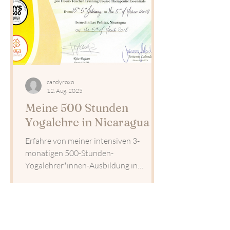
candyroxo
12. Aug. 2025
Meine 500 Stunden
Yogalehre in Nicaragua
Erfahre von meiner intensiven 3-
monatigen 500-Stunden-
Yogalehrer*innen-Ausbildung in
Nicaragua mit Schwerpunkt auf
Therapie, Ayurveda und ganzheitlicher
Gesundheitsförderung. Von Strand-
Yoga am Morgen bis zu tiefgehenden
Heilmethoden – eine inspirierende