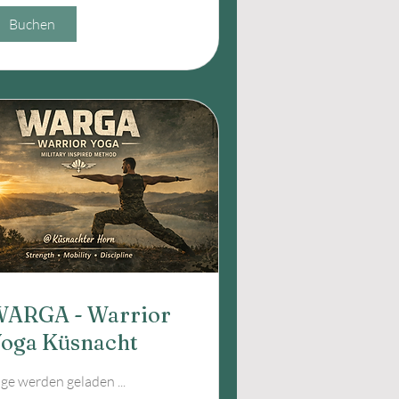
Buchen
ARGA - Warrior
oga Küsnacht
ge werden geladen ...