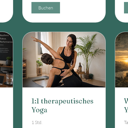
Buchen
1:1 therapeutisches
W
Yoga
Y
1 Std.
Ta