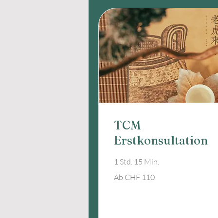
TCM
Erstkonsultation
1 Std. 15 Min.
Ab
Ab CHF 110
110
Schweizer
Franken