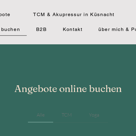
bote
TCM & Akupressur in Küsnacht
 buchen
B2B
Kontakt
über mich & Po
Angebote online buchen
Alle
TCM
Yoga