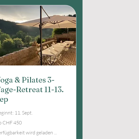
oga & Pilates 3-
age-Retreat 11-13.
ep
ginnt: 11. Sept.
b CHF 450
0
hweizer
anken
rfügbarkeit wird geladen ...