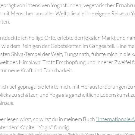
geprägt von intensiven Yogastunden, vegetarischer Ernähru
it Menschen aus aller Welt, die alle ihre eigene Reise zu Y
hten.
tdeckte ich heilige Orte, erlebte den lokalen Markt und na
n wie dem Reinigen der Gebetsketten im Ganges teil. Eine me
n Shiva-Tempel der Welt, Tunganath, führte mich in die ka
lt des Himalaya. Trotz Erschöpfung und innerer Zweifel fan
ur neue Kraft und Dankbarkeit.
ich tief geprägt: Sie lehrte mich, mit Herausforderungen zu 
icks zu schätzen und Yoga als ganzheitliche Lebenskunst zu
hinaus.
er lesen wirst, so wirst du in meinem Buch 
"Internationale 
nter dem Kapitel "Yogis" fündig.
Yoga in Indien erleben
Ashtanga Yoga Rishikesh
Yoga Ursprung Indien
Yoga