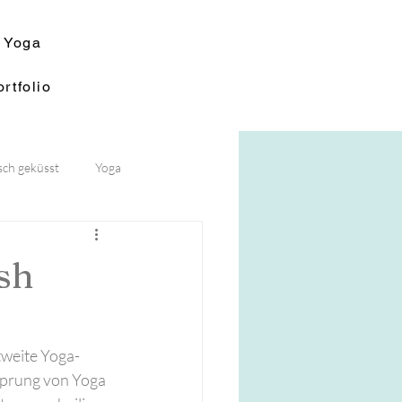
Yoga
rtfolio
ch geküsst
Yoga
sh
ltweite Yoga-
prung von Yoga 