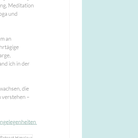
ng, Meditation 
oga und 
hm an 
hrtägige 
rge, 
d ich in der 
wachsen, die 
 verstehen – 
Angelegenheiten 
 Retreat Himalaya