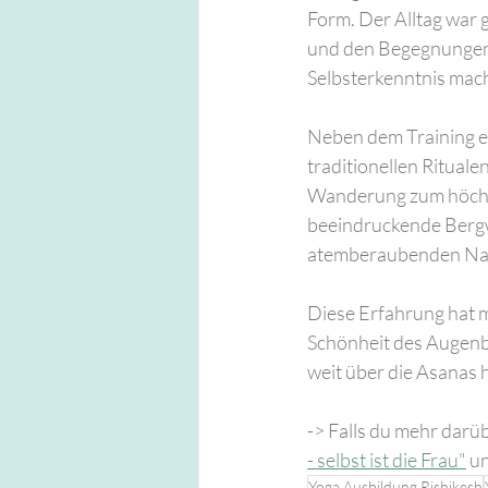
Form. Der Alltag war 
und den Begegnungen m
Selbsterkenntnis mac
Neben dem Training en
traditionellen Rituale
Wanderung zum höchste
beeindruckende Bergwe
atemberaubenden Nat
Diese Erfahrung hat m
Schönheit des Augenbl
weit über die Asanas 
-> Falls du mehr darüb
- selbst ist die Frau"
 u
Yoga Ausbildung Rishikesh