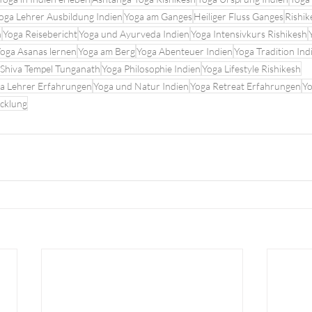
oga Lehrer Ausbildung Indien
Yoga am Ganges
Heiliger Fluss Ganges
Rishi
n
Yoga Reisebericht
Yoga und Ayurveda Indien
Yoga Intensivkurs Rishikesh
oga Asanas lernen
Yoga am Berg
Yoga Abenteuer Indien
Yoga Tradition Ind
Shiva Tempel Tunganath
Yoga Philosophie Indien
Yoga Lifestyle Rishikesh
a Lehrer Erfahrungen
Yoga und Natur Indien
Yoga Retreat Erfahrungen
Yo
icklung