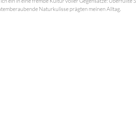
ich ein in eine fremde Kultur voller Gegensätze: Überfüllte St
 atemberaubende Naturkulisse prägten meinen Alltag.