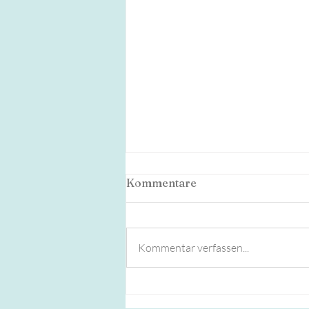
Kommentare
Kommentar verfassen...
Meine 500 Stunden
Yogalehre in Nicaragua