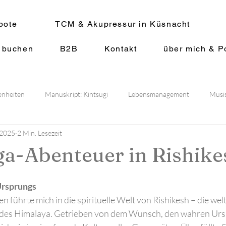
bote
TCM & Akupressur in Küsnacht
 buchen
B2B
Kontakt
über mich & Po
enheiten
Manuskript: Kintsugi
Lebensmanagement
Musis
 2025
2 Min. Lesezeit
ntmanagement
Aktuell
a-Abenteuer in Rishike
Ursprungs
n führte mich in die spirituelle Welt von Rishikesh – die we
des Himalaya. Getrieben von dem Wunsch, den wahren Urs