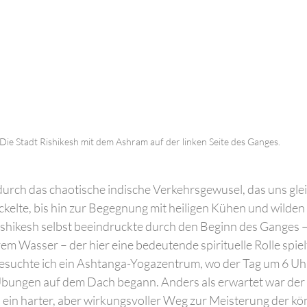
Die Stadt Rishikesh mit dem Ashram auf der linken Seite des Ganges.
durch das chaotische indische Verkehrsgewusel, das uns gle
ckelte, bis hin zur Begegnung mit heiligen Kühen und wilden 
shikesh selbst beeindruckte durch den Beginn des Ganges – 
arem Wasser – der hier eine bedeutende spirituelle Rolle spiel
besuchte ich ein Ashtanga-Yogazentrum, wo der Tag um 6 Uh
bungen auf dem Dach begann. Anders als erwartet war der 
 ein harter, aber wirkungsvoller Weg zur Meisterung der kö