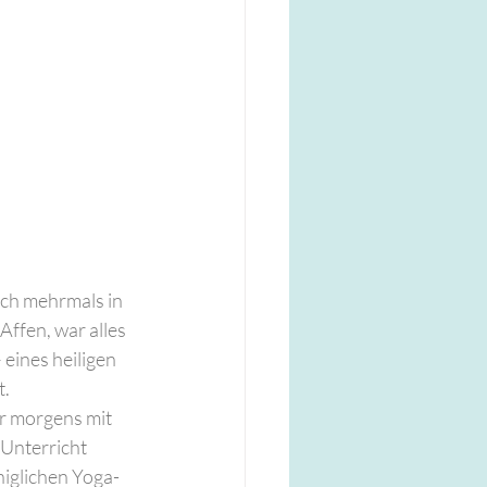
ich mehrmals in 
Affen, war alles 
eines heiligen 
t.
r morgens mit 
Unterricht 
niglichen Yoga-