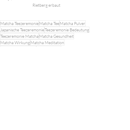
Rietberg erbaut
Matcha Teezeremonie
Matcha Tee
Matcha Pulver
Japanische Teezeremonie
Teezeremonie Bedeutung
Teezeremonie Matcha
Matcha Gesundheit
Matcha Wirkung
Matcha Meditation
Matcha Achtsamkeit
Matcha Ritual
Matcha Zubereitung
Matcha Tee kaufen
Tamushiro Tee
Traditionelle Teezeremonie
Matcha Zeremonie Zürich
Matcha Zeremonie lernen
Matcha Teezeremonie Ablauf
Matcha Tee trinken
Buddhismus Matcha
Matcha Geschichte
Matcha Kultur
Matcha Pulver Qualität
Matcha Tee gesund
Matcha Tee Wirkung Körper
Museum Rietberg
Matcha Tee Wirkung Geist
Matcha und Meditation
Teezeremonie Anleitung
Matcha Tee Erfahrung
Yoga
Lebensmanagement