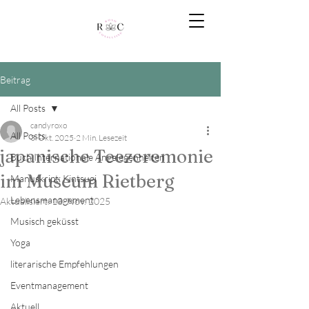
Beitrag
All Posts
candyroxo
All Posts
3. Okt. 2025
2 Min. Lesezeit
japanische Teezeremonie
Buch Internationale Angelegenheiten
im Museum Rietberg
Manuskript: Kintsugi
Lebensmanagement
Aktualisiert:
10. Nov. 2025
Musisch geküsst
Yoga
literarische Empfehlungen
Eventmanagement
Aktuell