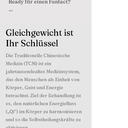
Ready für einen Funfact?

Im antiken China nutzten 
Ärzte ursprünglich 
Gleichgewicht ist
Bambusbecher zum 
Schröpfen – Glas kam erst 
Ihr Schlüssel
viele Jahrhunderte später 
hinzu. Dies ermöglichte das 
Die Traditionelle Chinesische
Gefäss in einem Kräuterbad 
Medizin (TCM) ist ein
zu tränken und den Effekt zu 
jahrtausendealtes Medizinsystem,
verstärken. Ich nutze die 
das den Menschen als Einheit von
Methode nicht, da ich deine 
Körper, Geist und Energie
Haut unter Kontrolle 
betrachtet. Ziel der Behandlung ist
behalten will.
es, den natürlichen Energiefluss
(„Qi“) im Körper zu harmonisieren
und so die Selbstheilungskräfte zu
aktivieren.