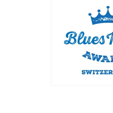
Musisch geküsst
Yoga