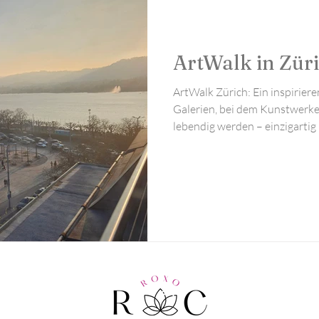
literarische Empfehlungen
Eventmanagement
ArtWalk in Zür
ArtWalk Zürich: Ein inspirie
Galerien, bei dem Kunstwerke
lebendig werden – einzigartig