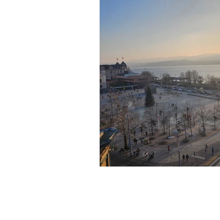
Musisch geküsst
Yoga