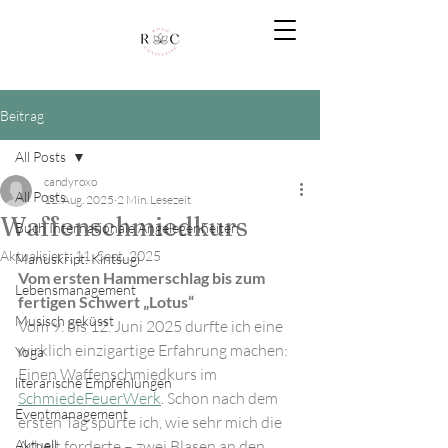
Beitrag
All Posts
candyroxo
All Posts
12. Aug. 2025
2 Min. Lesezeit
Waffenschmiedkurs
Buch Internationale Angelegenheiten
Aktualisiert:
11. Sept. 2025
Manuskript: Kintsugi
Vom ersten Hammerschlag bis zum 
Lebensmanagement
fertigen Schwert „Lotus“
Musisch geküsst
Vom 9. bis 12. Juni 2025 durfte ich eine 
wirklich einzigartige Erfahrung machen: 
Yoga
Einen Waffenschmiedkurs im 
literarische Empfehlungen
SchmiedeFeuerWerk
. Schon nach dem 
Eventmanagement
ersten Tag spürte ich, wie sehr mich die 
Aktuell
Arbeit forderte – zwei Blasen an den 