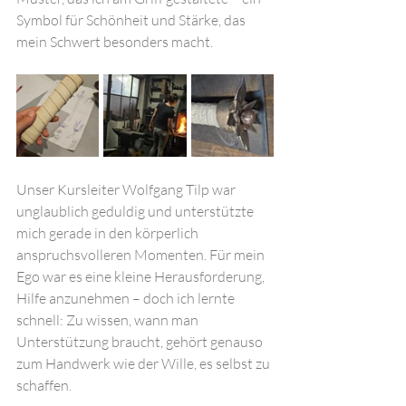
Symbol für Schönheit und Stärke, das 
mein Schwert besonders macht.
Unser Kursleiter Wolfgang Tilp war 
unglaublich geduldig und unterstützte 
mich gerade in den körperlich 
anspruchsvolleren Momenten. Für mein 
Ego war es eine kleine Herausforderung, 
Hilfe anzunehmen – doch ich lernte 
schnell: Zu wissen, wann man 
Unterstützung braucht, gehört genauso 
zum Handwerk wie der Wille, es selbst zu 
schaffen.