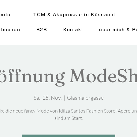
bote
TCM & Akupressur in Küsnacht
 buchen
B2B
Kontakt
über mich & Po
öffnung ModeS
Sa., 25. Nov.
  |  
Glasmalergasse
ke die neue fancy Mode von Idilza Santos Fashion Store! Apéro un
sind am Start.